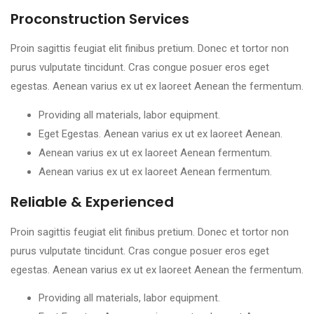
Proconstruction Services
Proin sagittis feugiat elit finibus pretium. Donec et tortor non
purus vulputate tincidunt. Cras congue posuer eros eget
egestas. Aenean varius ex ut ex laoreet Aenean the fermentum.
Providing all materials, labor equipment.
Eget Egestas. Aenean varius ex ut ex laoreet Aenean.
Aenean varius ex ut ex laoreet Aenean fermentum.
Aenean varius ex ut ex laoreet Aenean fermentum.
Reliable & Experienced
Proin sagittis feugiat elit finibus pretium. Donec et tortor non
purus vulputate tincidunt. Cras congue posuer eros eget
egestas. Aenean varius ex ut ex laoreet Aenean the fermentum.
Providing all materials, labor equipment.